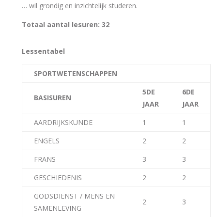
… wil grondig en inzichtelijk studeren.
Totaal aantal lesuren: 32
Lessentabel
SPORTWETENSCHAPPEN
5DE
6DE
BASISUREN
JAAR
JAAR
AARDRIJKSKUNDE
1
1
ENGELS
2
2
FRANS
3
3
GESCHIEDENIS
2
2
GODSDIENST / MENS EN
2
3
SAMENLEVING