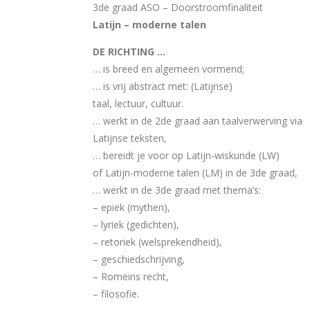
3de graad ASO – Doorstroomfinaliteit
Latijn – moderne talen
DE RICHTING …
… is breed en algemeen vormend;
… is vrij abstract met: (Latijnse)
taal, lectuur, cultuur.
… werkt in de 2de graad aan taalverwerving via
Latijnse teksten,
… bereidt je voor op Latijn-wiskunde (LW)
of Latijn-moderne talen (LM) in de 3de graad,
… werkt in de 3de graad met thema’s:
– epiek (mythen),
– lyriek (gedichten),
– retoriek (welsprekendheid),
– geschiedschrijving,
– Romeins recht,
– filosofie.