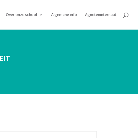
Over onze school
Algemene info
Agneteninternaat
EIT